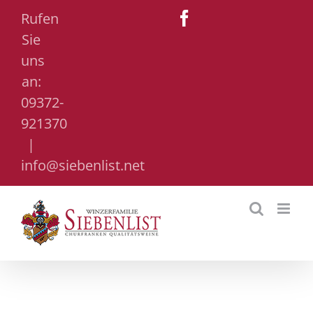
Zum
Rufen
Facebook
Inhalt
Sie
springen
uns
an:
09372-
921370
|
info@siebenlist.net