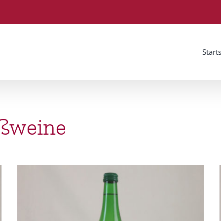
Start
Müller-Thurgau 2025
ißweine