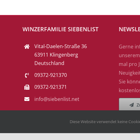
WINZERFAMILIE SIEBENLIST
NEWSLE
Vital-Daelen-Straße 36
Gerne in
63911 Klingenberg
unserem 
Deutschland
mal pro J
Neuigkei
09372-921370
Sie könn
09372-921371
kostenlo
info@siebenlist.net
Z
Diese Website verwendet keine Cookie
Copyright
2026 Winzerfamilie Siebenlist | Powered by
DOPS