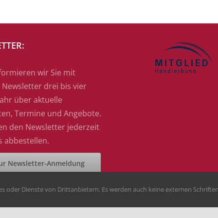
TTER:
formieren wir Sie mit
Newsletter drei bis vier
ahr über aktuelle
ten, Termine und Angebote.
en den Newsletter jederzeit
s abbestellen.
ur Newsletter-Anmeldung
s oder Dienste von Drittanbietern. Es werden auch keine externen Schrifte