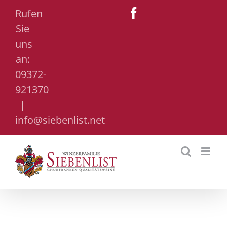
Zum
Rufen
Facebook
Inhalt
Sie
springen
uns
an:
09372-
921370
|
info@siebenlist.net